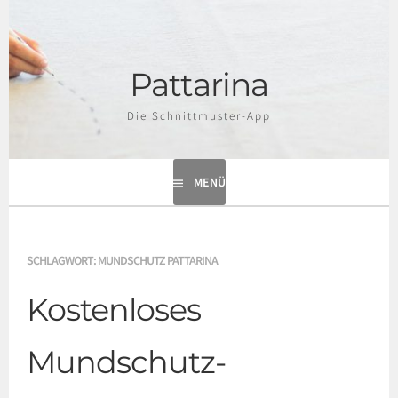
Springe
zum
Inhalt
Pattarina
Die Schnittmuster-App
MENÜ
SCHLAGWORT:
MUNDSCHUTZ PATTARINA
Kostenloses
Mundschutz-