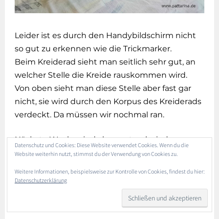
Leider ist es durch den Handybildschirm nicht
so gut zu erkennen wie die Trickmarker.
Beim Kreiderad sieht man seitlich sehr gut, an
welcher Stelle die Kreide rauskommen wird.
Von oben sieht man diese Stelle aber fast gar
nicht, sie wird durch den Korpus des Kreiderads
verdeckt. Da müssen wir nochmal ran.
Nächste Woche sind aber erstmal wieder
Datenschutz und Cookies: Diese Website verwendet Cookies. Wenn du die
Nutzertests, diesmal in Dresden, Cottbus, Berlin
Website weiterhin nutzt, stimmst du der Verwendung von Cookies zu.
und Potsdam – wir freuen uns schon sehr auf
Weitere Informationen, beispielsweise zur Kontrolle von Cookies, findest du hier:
Euch!
Datenschutzerklärung
Viele Grüße