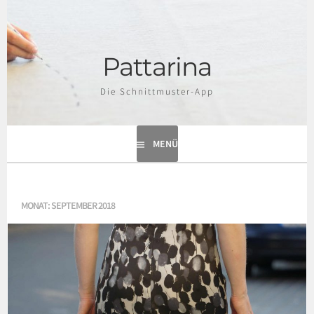
Springe
zum
Inhalt
Pattarina
Die Schnittmuster-App
MENÜ
MONAT:
SEPTEMBER 2018