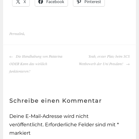
X
Facebook
Pinterest
Permalink
.
Beitrags-
Die Handhabung von Pattarina
Yeah, erster Platz beim SCS
ODER Kann das wirklich
Wettbewerb der Uni Potsdam!
Navigation
funktionieren?
Schreibe einen Kommentar
Deine E-Mail-Adresse wird nicht
veröffentlicht.
Erforderliche Felder sind mit
*
markiert